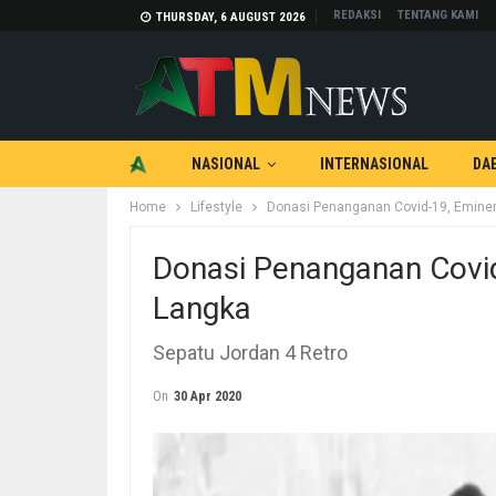
REDAKSI
TENTANG KAMI
THURSDAY, 6 AUGUST 2026
NASIONAL
INTERNASIONAL
DA
Home
Lifestyle
Donasi Penanganan Covid-19, Emine
TEKNOLOGI
OTOMOTIF
Donasi Penanganan Covi
Langka
Sepatu Jordan 4 Retro
On
30 Apr 2020