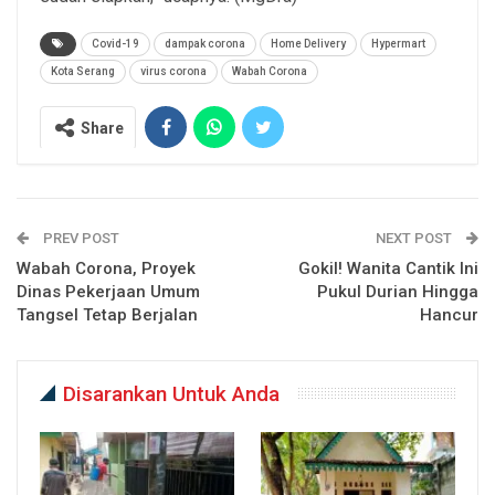
Covid-19
dampak corona
Home Delivery
Hypermart
Kota Serang
virus corona
Wabah Corona
Share
PREV POST
NEXT POST
Wabah Corona, Proyek
Gokil! Wanita Cantik Ini
Dinas Pekerjaan Umum
Pukul Durian Hingga
Tangsel Tetap Berjalan
Hancur
Disarankan Untuk Anda