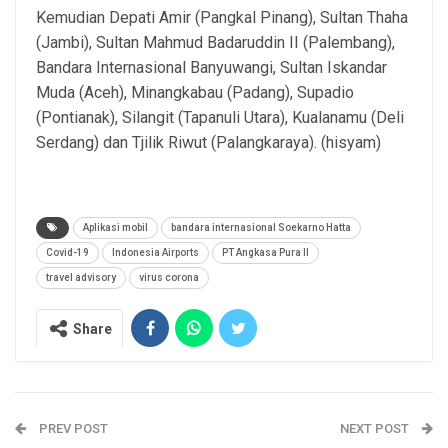
Kemudian Depati Amir (Pangkal Pinang), Sultan Thaha
(Jambi), Sultan Mahmud Badaruddin II (Palembang),
Bandara Internasional Banyuwangi, Sultan Iskandar
Muda (Aceh), Minangkabau (Padang), Supadio
(Pontianak), Silangit (Tapanuli Utara), Kualanamu (Deli
Serdang) dan Tjilik Riwut (Palangkaraya). (hisyam)
Aplikasi mobil
bandara internasional Soekarno Hatta
Covid-19
Indonesia Airports
PT Angkasa Pura II
travel advisory
virus corona
Share
PREV POST
NEXT POST