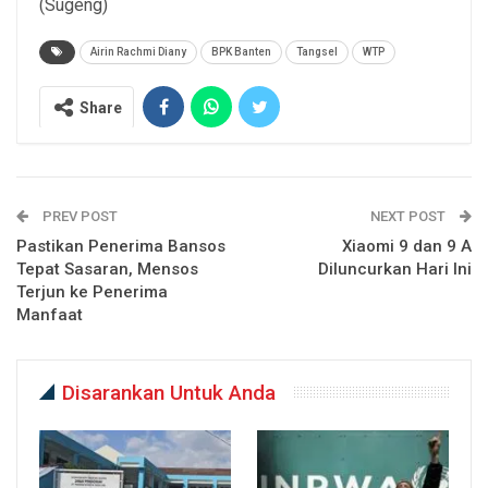
(Sugeng)
Airin Rachmi Diany
BPK Banten
Tangsel
WTP
Share
PREV POST
NEXT POST
Pastikan Penerima Bansos
Xiaomi 9 dan 9 A
Tepat Sasaran, Mensos
Diluncurkan Hari Ini
Terjun ke Penerima
Manfaat
Disarankan Untuk Anda