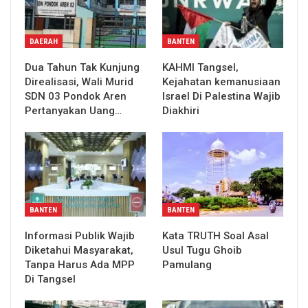
DAERAH
BANTEN
Dua Tahun Tak Kunjung
KAHMI Tangsel,
Direalisasi, Wali Murid
Kejahatan kemanusiaan
SDN 03 Pondok Aren
Israel Di Palestina Wajib
Pertanyakan Uang…
Diakhiri
BANTEN
BANTEN
Informasi Publik Wajib
Kata TRUTH Soal Asal
Diketahui Masyarakat,
Usul Tugu Ghoib
Tanpa Harus Ada MPP
Pamulang
Di Tangsel