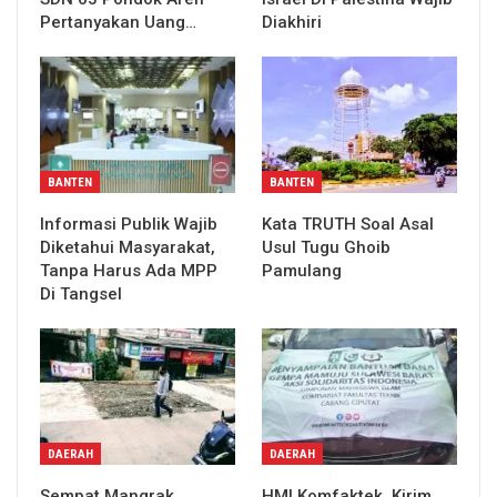
Pertanyakan Uang…
Diakhiri
BANTEN
BANTEN
Informasi Publik Wajib
Kata TRUTH Soal Asal
Diketahui Masyarakat,
Usul Tugu Ghoib
Tanpa Harus Ada MPP
Pamulang
Di Tangsel
DAERAH
DAERAH
Sempat Mangrak,
HMI Komfaktek, Kirim