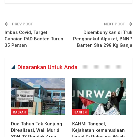
PREV POST
NEXT POST
Imbas Covid, Target
Disembunyikan di Truk
Capaian PAD Banten Turun
Pengangkut Alpukat, BNNP
35 Persen
Banten Sita 298 Kg Ganja
Disarankan Untuk Anda
DAERAH
BANTEN
Dua Tahun Tak Kunjung
KAHMI Tangsel,
Direalisasi, Wali Murid
Kejahatan kemanusiaan
SDN 03 Pondok Aren
Israel Di Palestina Wajib