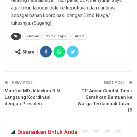
tentang masalahnya. “Tadi pihak BCA menyuruh saya
agar bikin laporan dulu ke kepolisian dan nantinya
sebagai bahan koordinasi dengan Cimb Niaga,”
tukasnya. (Sugeng)
Penipuan
Polres Tangsel
Wisata
Share
PREV POST
NEXT POST
Mahfud MD Jelaskan BIN
GP Ansor Ciputat Timur
Langsung Koordinasi
Serahkan Bantuan ke
dengan Presiden
Warga Terdampak Covid-
19
Disarankan Untuk Anda