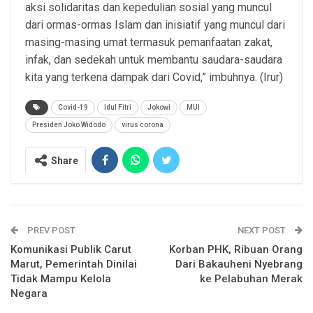
aksi solidaritas dan kepedulian sosial yang muncul
dari ormas-ormas Islam dan inisiatif yang muncul dari
masing-masing umat termasuk pemanfaatan zakat,
infak, dan sedekah untuk membantu saudara-saudara
kita yang terkena dampak dari Covid,” imbuhnya. (Irur)
Covid-19
Idul Fitri
Jokowi
MUI
Presiden Joko Widodo
virus corona
Share
PREV POST
NEXT POST
Komunikasi Publik Carut
Korban PHK, Ribuan Orang
Marut, Pemerintah Dinilai
Dari Bakauheni Nyebrang
Tidak Mampu Kelola
ke Pelabuhan Merak
Negara